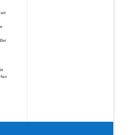
 wir
he
 Bei
ie
rfen