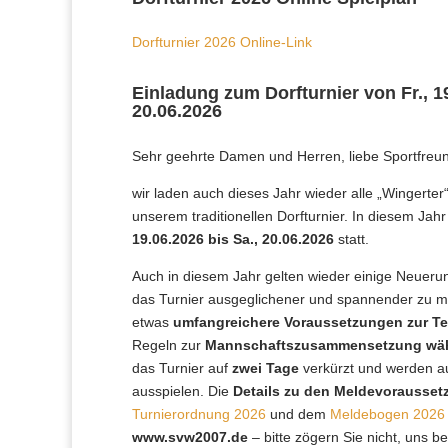
Dorfturnier 2026 Online-Link
Einladung zum Dorfturnier von Fr., 19
20.06.2026
Sehr geehrte Damen und Herren, liebe Sportfreu
wir laden auch dieses Jahr wieder alle „Wingerter
unserem traditionellen Dorfturnier. In diesem Jahr
19.06.2026 bis Sa., 20.06.2026
statt.
Auch in diesem Jahr gelten wieder einige Neueru
das Turnier ausgeglichener und spannender zu 
etwas
umfangreichere Voraussetzungen zur T
Regeln zur
Mannschaftszusammensetzung währ
das Turnier auf
zwei Tage
verkürzt und werden au
ausspielen. Die
Details zu den Meldevoraussetz
Turnierordnung 2026
und dem
Meldebogen 2026
www.svw2007.de
– bitte zögern Sie nicht, uns b