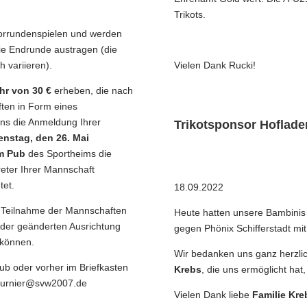
Trikots.
Vorrundenspielen und werden
e Endrunde austragen (die
 variieren).
Vielen Dank Rucki!
r von 30 €
erheben, die nach
ten in Form eines
 uns die Anmeldung Ihrer
Trikotsponsor Hoflade
nstag, den 26. Mai
m Pub
des Sportheims die
reter Ihrer Mannschaft
tet.
18.09.2022
e Teilnahme der Mannschaften
Heute hatten unsere Bambinis 
t der geänderten Ausrichtung
gegen Phönix Schifferstadt mit
 können.
Wir bedanken uns ganz herzli
ub oder vorher im Briefkasten
Krebs
, die uns ermöglicht hat
fturnier@svw2007.de
Vielen Dank liebe
Familie Kre