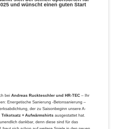
025 und wünscht einen guten Start
ch bei
Andreas Ruckteschler und HR-TEC
– Ihr
chen: Energetische Sanierung -Betonsanierung –
ksabdichtung, der zu Saisonbeginn unsere A-
n
Trikotsatz + Aufwärmshirts
ausgestattet hat.
unendlich dankbar, denn diese sind für das
 freut sich schon auf weitere Spiele in den neuen