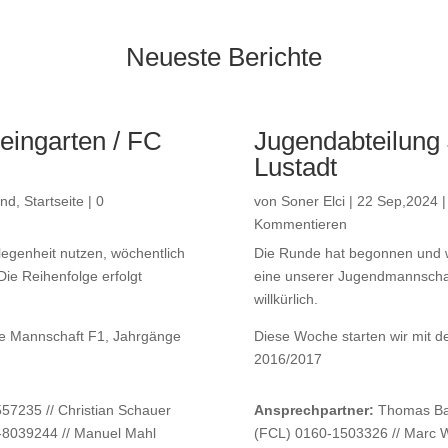
Neueste Berichte
ingarten / FC
Jugendabteilung
Lustadt
end
,
Startseite
| 0
von
Soner Elci
|
22 Sep,2024
Kommentieren
egenheit nutzen, wöchentlich
Die Runde hat begonnen und w
ie Reihenfolge erfolgt
eine unserer Jugendmannschaft
willkürlich.
die Mannschaft F1, Jahrgänge
Diese Woche starten wir mit d
2016/2017
7235 // Christian Schauer
Ansprechpartner:
Thomas Bar
-8039244 // Manuel Mahl
(FCL) 0160-1503326 // Marc 