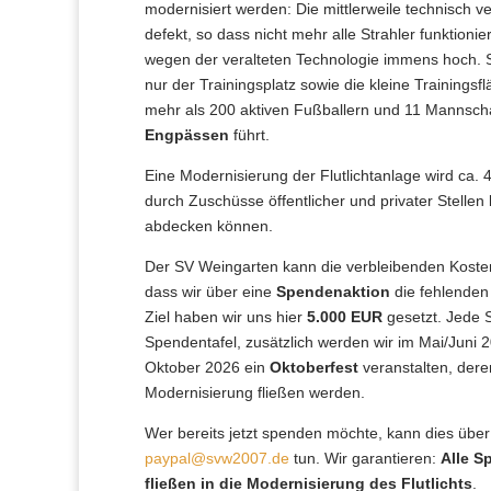
modernisiert werden: Die mittlerweile technisch ver
defekt, so dass nicht mehr alle Strahler funktioni
wegen der veralteten Technologie immens hoch. S
nur der Trainingsplatz sowie die kleine Trainings
mehr als 200 aktiven Fußballern und 11 Mannsch
Engpässen
führt.
Eine Modernisierung der Flutlichtanlage wird ca.
durch Zuschüsse öffentlicher und privater Stellen 
abdecken können.
Der SV Weingarten kann die verbleibenden Kosten 
dass wir über eine
Spendenaktion
die fehlenden 
Ziel haben wir uns hier
5.000 EUR
gesetzt. Jede 
Spendentafel, zusätzlich werden wir im Mai/Juni 
Oktober 2026 ein
Oktoberfest
veranstalten, dere
Modernisierung fließen werden.
Wer bereits jetzt spenden möchte, kann dies übe
paypal@svw2007.de
tun. Wir garantieren:
Alle 
fließen in die Modernisierung des Flutlichts
.