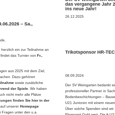
das vergangene Jahr 2
ins neue Jahr!
26.12.2025
.06.2026 – Sa.,
nde,
“ herzlich ein zur Teilnahme an
Trikotsponsor HR-TEC
 findet das Turnier von
Fr.,
ngen aus 2025 mit dem Ziel,
08.09.2024
machen. Dazu gehören
eilnahme
sowie zusätzliche
Der SV Weingarten bedankt si
end der Spiele
. Wir haben
professioneller Partner in Sa
ch nicht mehr alle Plätze
Bodenbeschichtungen – Bauwer
ungen finden Sie hier in der
U21 Junioren mit einem neue
auf unserer
Homepage
Über solche Spenden sind wir 
ei Fragen unter den u.a.
Ehrenamt Gold wert. Die A-U21