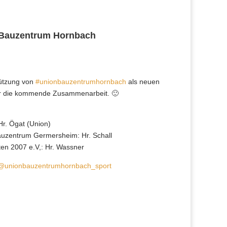
 Bauzentrum Hornbach
tützung von
#unionbauzentrumhornbach
als neuen
r die kommende Zusammenarbeit. 🙂
Hr. Ögat (Union)
auzentrum Germersheim: Hr. Schall
en 2007 e.V,: Hr. Wassner
@unionbauzentrumhornbach_sport