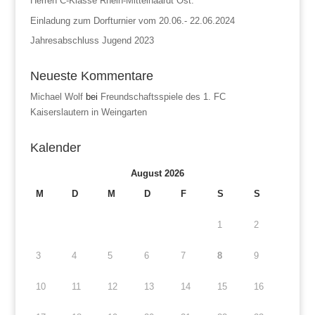
Herren C-Klasse Rhein-Mittelhaardt Ost:
Einladung zum Dorfturnier vom 20.06.- 22.06.2024
Jahresabschluss Jugend 2023
Neueste Kommentare
Michael Wolf
bei
Freundschaftsspiele des 1. FC
Kaiserslautern in Weingarten
Kalender
August 2026
M
D
M
D
F
S
S
1
2
3
4
5
6
7
8
9
10
11
12
13
14
15
16