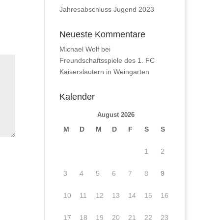
Jahresabschluss Jugend 2023
Neueste Kommentare
Michael Wolf
bei
Freundschaftsspiele des 1. FC
Kaiserslautern in Weingarten
Kalender
August 2026
M
D
M
D
F
S
S
1
2
3
4
5
6
7
8
9
10
11
12
13
14
15
16
17
18
19
20
21
22
23