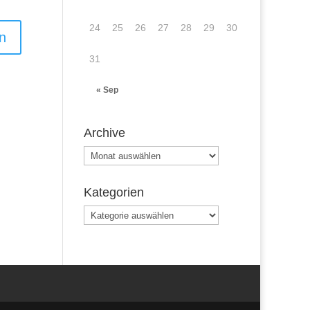
24
25
26
27
28
29
30
31
« Sep
Archive
Archive
Kategorien
Kategorien