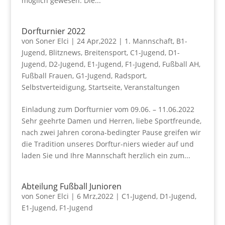
möglich gewesen. Die...
Dorfturnier 2022
von
Soner Elci
|
24 Apr,2022
|
1. Mannschaft
,
B1-
Jugend
,
Blitznews
,
Breitensport
,
C1-Jugend
,
D1-
Jugend
,
D2-Jugend
,
E1-Jugend
,
F1-Jugend
,
Fußball AH
,
Fußball Frauen
,
G1-Jugend
,
Radsport
,
Selbstverteidigung
,
Startseite
,
Veranstaltungen
Einladung zum Dorfturnier vom 09.06. – 11.06.2022
Sehr geehrte Damen und Herren, liebe Sportfreunde,
nach zwei Jahren corona-bedingter Pause greifen wir
die Tradition unseres Dorftur-niers wieder auf und
laden Sie und Ihre Mannschaft herzlich ein zum...
Abteilung Fußball Junioren
von
Soner Elci
|
6 Mrz,2022
|
C1-Jugend
,
D1-Jugend
,
E1-Jugend
,
F1-Jugend