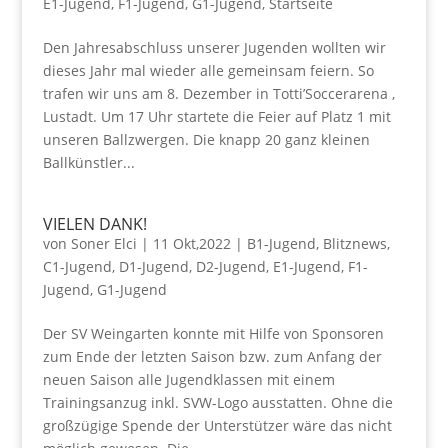
E1-Jugend
,
F1-Jugend
,
G1-Jugend
,
Startseite
Den Jahresabschluss unserer Jugenden wollten wir
dieses Jahr mal wieder alle gemeinsam feiern. So
trafen wir uns am 8. Dezember in Totti’Soccerarena ,
Lustadt. Um 17 Uhr startete die Feier auf Platz 1 mit
unseren Ballzwergen. Die knapp 20 ganz kleinen
Ballkünstler...
VIELEN DANK!
von
Soner Elci
|
11 Okt,2022
|
B1-Jugend
,
Blitznews
,
C1-Jugend
,
D1-Jugend
,
D2-Jugend
,
E1-Jugend
,
F1-
Jugend
,
G1-Jugend
Der SV Weingarten konnte mit Hilfe von Sponsoren
zum Ende der letzten Saison bzw. zum Anfang der
neuen Saison alle Jugendklassen mit einem
Trainingsanzug inkl. SVW-Logo ausstatten. Ohne die
großzügige Spende der Unterstützer wäre das nicht