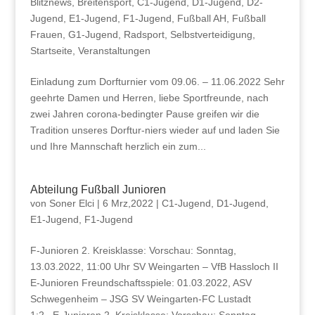
Blitznews
,
Breitensport
,
C1-Jugend
,
D1-Jugend
,
D2-
Jugend
,
E1-Jugend
,
F1-Jugend
,
Fußball AH
,
Fußball
Frauen
,
G1-Jugend
,
Radsport
,
Selbstverteidigung
,
Startseite
,
Veranstaltungen
Einladung zum Dorfturnier vom 09.06. – 11.06.2022 Sehr
geehrte Damen und Herren, liebe Sportfreunde, nach
zwei Jahren corona-bedingter Pause greifen wir die
Tradition unseres Dorftur-niers wieder auf und laden Sie
und Ihre Mannschaft herzlich ein zum...
Abteilung Fußball Junioren
von
Soner Elci
|
6 Mrz,2022
|
C1-Jugend
,
D1-Jugend
,
E1-Jugend
,
F1-Jugend
F-Junioren 2. Kreisklasse: Vorschau: Sonntag,
13.03.2022, 11:00 Uhr SV Weingarten – VfB Hassloch II
E-Junioren Freundschaftsspiele: 01.03.2022, ASV
Schwegenheim – JSG SV Weingarten-FC Lustadt