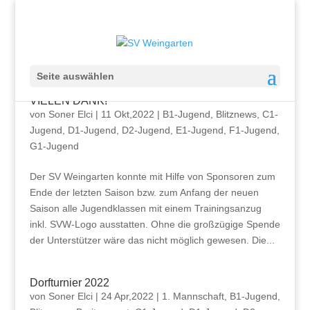
Seite auswählen
VIELEN DANK!
von
Soner Elci
|
11 Okt,2022
|
B1-Jugend
,
Blitznews
,
C1-
Jugend
,
D1-Jugend
,
D2-Jugend
,
E1-Jugend
,
F1-Jugend
,
G1-Jugend
Der SV Weingarten konnte mit Hilfe von Sponsoren zum
Ende der letzten Saison bzw. zum Anfang der neuen
Saison alle Jugendklassen mit einem Trainingsanzug
inkl. SVW-Logo ausstatten. Ohne die großzügige Spende
der Unterstützer wäre das nicht möglich gewesen. Die...
Dorfturnier 2022
von
Soner Elci
|
24 Apr,2022
|
1. Mannschaft
,
B1-Jugend
,