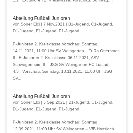
1:2 E-Junioren 2. Kreisklasse: Vorschau: Sonntag,...
Abteilung Fußball Junioren
von
Soner Elci
|
7 Nov,2021
|
B1-Jugend
,
C1-Jugend
,
D1-Jugend
,
E1-Jugend
,
F1-Jugend
F-Junioren 2. Kreisklasse Vorschau: Sonntag,
14.11.2021, 11:00 Uhr SV Weingarten – TuRa Otterstadt
II E-Junioren 2. Kreisklasse 06.11.2021, ASV
Schwegenheim II – JSG SV Weingarten-FC Lustadt
4:3 Vorschau: Samstag, 13.11.2021, 11:00 Uhr JSG
SV...
Abteilung Fußball Junioren
von
Soner Elci
|
5 Sep,2021
|
B1-Jugend
,
C1-Jugend
,
D1-Jugend
,
E1-Jugend
,
F1-Jugend
F-Junioren 2. Kreisklasse Vorschau: Sonntag,
12.09.2021, 11:00 Uhr SV Weingarten – VfB Hassloch